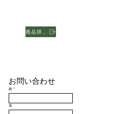
当サイトでご購入いただいた商品は、
成分が流れにくく、無駄なく吸収され
商品の配送について
以下の条件を満たす場合に限り、返
環境にも優しい仕様。他の肥料や農薬
当サイトでは、お客様に安心して商品
品・返金が可能です。
との混用も可能です。（使用前に試験
をお届けするため、以下の配送ポリシ
1. 返品・返金対象
を推奨）
ーを定めております。
商品到着後7日以内にご連絡いただ
1. 配送地域
いた商品
日本全国へお届けいたします。
商品詳細
未開封・未使用の状態である商品
※一部離島など、配送に時間がかかる
2. 返品期間
地域や、追加料金が発生する場合がご
商品到着後7日以内に、必ず事前にご
ざいます。
無料相談・ご購入は
連絡ください。ご連絡がないまま返送
2. 配送料金
された商品については、返品・返金を
九州内（沖縄を除く）：,1000円
こちら
お受けできません。
九州以外：1,200円
3. 返品・返金条件
15,000円以上のご購入で送料無料
お客様都合による返品の場合
となります
「イメージと違った」「間違え
お問い合わせ
北海道および沖縄、奄美等の離島
て購入した」など、お客様都合
は1,500円となります
による返品の場合、返送にかか
姓
*
3. 配送業者
る送料はお客様のご負担となり
主に以下の配送業者を利用してお届け
ます。
いたします。
着払いでのご返送は承れません
名
西濃運輸
ので、元払いにてご返送くださ
日本郵便
い。