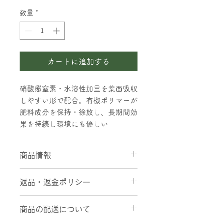
格
数量
*
カートに追加する
硝酸態窒素・水溶性加里を葉面吸収
しやすい形で配合。有機ポリマーが
肥料成分を保持・徐放し、長期間効
果を持続し環境にも優しい
商品情報
長期間効果を持続する葉面吸収型肥料
返品・返金ポリシー
硝酸態窒素と水溶性加里を葉面から吸
収しやすい形で配合。さらに、有機ポ
リマーにより葉面に広く長く保持さ
商品の配送について
返品・返金ポリシー
れ、持続的な効果を発揮します。肥料