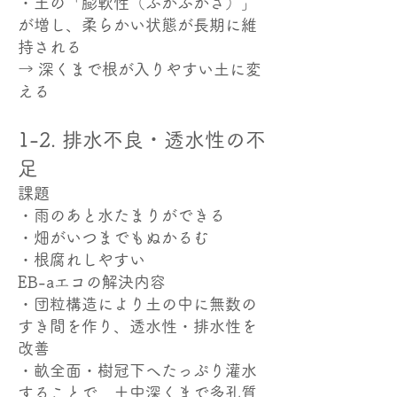
・土の「膨軟性（ふかふかさ）」
が増し、柔らかい状態が長期に維
持される
→ 深くまで根が入りやすい土に変
える
1-2. 排水不良・透水性の不
足
課題
・雨のあと水たまりができる
・畑がいつまでもぬかるむ
・根腐れしやすい
EB-aエコの解決内容
・団粒構造により土の中に無数の
すき間を作り、透水性・排水性を
改善
・畝全面・樹冠下へたっぷり灌水
することで、土中深くまで多孔質