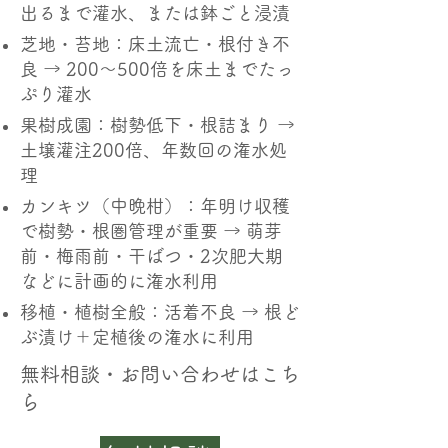
出るまで灌水、または鉢ごと浸漬
芝地・苔地：床土流亡・根付き不
良 → 200～500倍を床土までたっ
ぷり灌水
果樹成園：樹勢低下・根詰まり →
土壌灌注200倍、年数回の潅水処
理
カンキツ（中晩柑）：年明け収穫
で樹勢・根圏管理が重要 → 萌芽
前・梅雨前・干ばつ・2次肥大期
などに計画的に潅水利用
移植・植樹全般：活着不良 → 根ど
ぶ漬け＋定植後の潅水に利用
​無料相談・お問い合わせはこち
ら