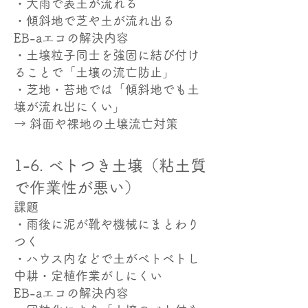
・大雨で表土が流れる
・傾斜地で芝や土が流れ出る
EB-aエコの解決内容
・土壌粒子同士を強固に結び付け
ることで「土壌の流亡防止」
・芝地・苔地では「傾斜地でも土
壌が流れ出にくい」
→ 斜面や裸地の土壌流亡対策
1-6. ベトつき土壌（粘土質
で作業性が悪い）
課題
・雨後に泥が靴や機械にまとわり
つく
・ハウス内などで土がベトベトし
中耕・定植作業がしにくい
EB-aエコの解決内容