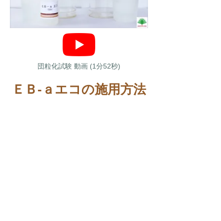
団粒化試験 動画 (1分52秒)
ＥＢ-ａエコの施用方法