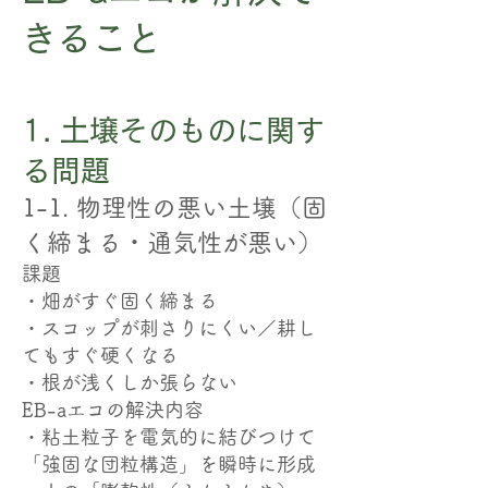
きること
1. 土壌そのものに関す
る問題
1-1. 物理性の悪い土壌（固
く締まる・通気性が悪い）
課題
・畑がすぐ固く締まる
・スコップが刺さりにくい／耕し
てもすぐ硬くなる
・根が浅くしか張らない
EB-aエコの解決内容
・粘土粒子を電気的に結びつけて
「強固な団粒構造」を瞬時に形成