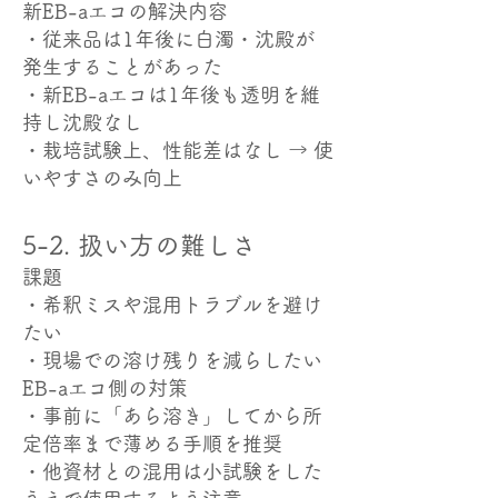
新EB-aエコの解決内容
・従来品は1年後に白濁・沈殿が
発生することがあった
・新EB-aエコは1年後も透明を維
持し沈殿なし
・栽培試験上、性能差はなし → 使
いやすさのみ向上
5-2. 扱い方の難しさ
課題
・希釈ミスや混用トラブルを避け
たい
・現場での溶け残りを減らしたい
EB-aエコ側の対策
・事前に「あら溶き」してから所
定倍率まで薄める手順を推奨
・他資材との混用は小試験をした