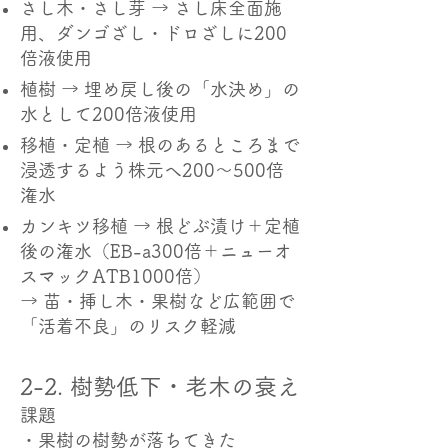
さし木・さし芽 → さし床全面施
用、ダンゴざし・ドロざしに200
倍液使用
植樹 → 埋め戻し後の「水決め」の
水として200倍液使用
移植・定植 → 根のあるところまで
浸透するよう株元へ200～500倍
潅水
カンキツ移植 → 根どぶ漬け＋定植
後の潅水（EB-a300倍＋ニューオ
スマックATB1000倍）
→ 苗・挿し木・果樹など広範囲で
「活着不良」のリスク軽減
2-2. 樹勢低下・老木の衰え
課題
・果樹の樹勢が落ちてきた