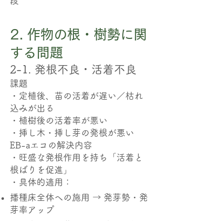
段
2. 作物の根・樹勢に関
する問題
2-1. 発根不良・活着不良
課題
・定植後、苗の活着が遅い／枯れ
込みが出る
・植樹後の活着率が悪い
・挿し木・挿し芽の発根が悪い
EB-aエコの解決内容
・旺盛な発根作用を持ち「活着と
根ばりを促進」
・具体的適用：
播種床全体への施用 → 発芽勢・発
芽率アップ