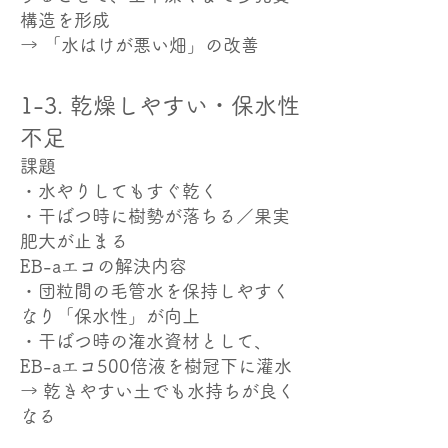
構造を形成
→ 「水はけが悪い畑」の改善
1-3. 乾燥しやすい・保水性
不足
課題
・水やりしてもすぐ乾く
・干ばつ時に樹勢が落ちる／果実
肥大が止まる
EB-aエコの解決内容
・団粒間の毛管水を保持しやすく
なり「保水性」が向上
・干ばつ時の潅水資材として、
EB-aエコ500倍液を樹冠下に灌水
→ 乾きやすい土でも水持ちが良く
なる