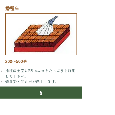
播種床
200～500倍
播種床全面にEB-aエコをたっぷりと施用
して下さい。
発芽勢・発芽率が向上します。
植樹