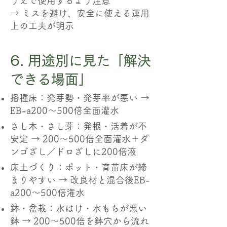
うえで使用するよう注意
→ ミスを避け、安全に使える運用
上の工夫が明示
6. 用途別に見た「解決
できる場面」
播種床：発芽勢・発芽率が悪い →
EB-a200～500倍全面灌水
さし木・さし芽：発根・活着が不
安定 → 200～500倍全面灌水＋ダ
ンゴざし／ドロざしに200倍液
床土づくり：ポット・育苗床が締
まりやすい → 改良材と混合後EB-
a200～500倍潅水
鉢・盆栽：水はけ・水もちが悪い
鉢 → 200～500倍を鉢穴から流れ