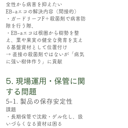
全性から病害を抑えたい
EB-aエコの解決内容（間接的）
・ガードリーフF＋殺菌剤で病害防
除を行う際、
・EB-aエコは根圏から樹勢を整
え、葉や果実の健全な発育を支え
る基盤資材として位置付け
→ 直接の殺菌剤ではないが「病気
に強い樹体作り」に貢献
5. 現場運用・保管に関
する問題
5-1. 製品の保存安定性
課題
・長期保管で沈殿・ゲル化し、扱
いづらくなる資材は困る