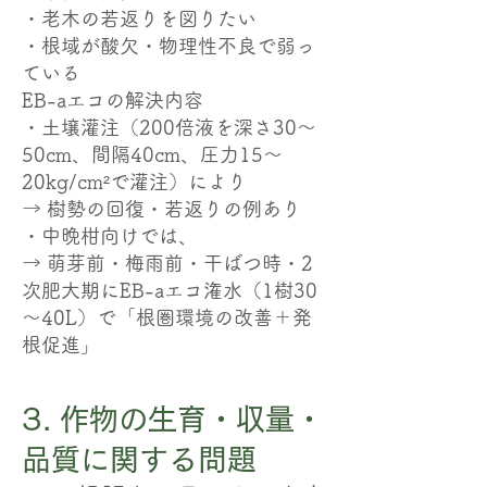
・老木の若返りを図りたい
・根域が酸欠・物理性不良で弱っ
ている
EB-aエコの解決内容
・土壌灌注（200倍液を深さ30～
50cm、間隔40cm、圧力15～
20kg/cm²で灌注）により
→ 樹勢の回復・若返りの例あり
・中晩柑向けでは、
→ 萌芽前・梅雨前・干ばつ時・2
次肥大期にEB-aエコ潅水（1樹30
～40L）で「根圏環境の改善＋発
根促進」
3. 作物の生育・収量・
品質に関する問題