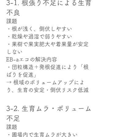
3-1. 根張り不足による生育
不良
課題
・根が浅く、倒伏しやすい
・乾燥や過湿で弱りやすい
・果樹で果実肥大や着果量が安定
しない
EB-aエコの解決内容
・団粒構造＋発根促進により「根
ばりを促進」
→ 根域のボリュームアップによ
り、生育の安定・倒伏リスク低減
3-2. 生育ムラ・ボリューム
不足
課題
・圃場内で生育ムラが大きい