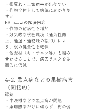
・根腐れ・土壌病害が出やすい
・作物全体として病気にかかりや
すい
EB-aエコの解決内容
・作物の耐病性を増加
・好気的な根圏環境（通気性向
上、過湿・過乾燥の緩和）によ
り、根の健全性を確保
・他資材（キトサニン等）と組み
合わせることで、病害リスクを多
面的に低減
4-2. 黒点病などの果樹病害
（間接的）
課題
・中晩柑などで黒点病が問題
・薬剤防除だけに頼らず、樹の健