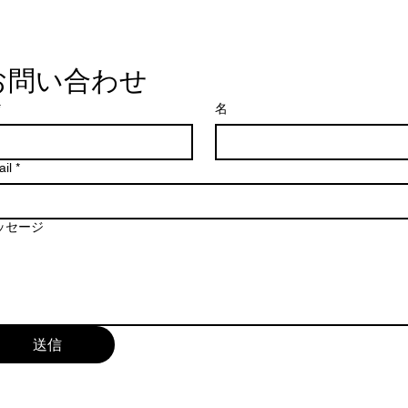
発送からお届けまで
まずは、メー
九州：発送から1~
ご連絡くださ
本州・四国：発送
ご連絡の際は
北海道・沖縄：4~
お問い合わせ
お名前
※土日祝日、年末年
返品希望の
などの長期休暇中は
*
名
返品理由（
ます。その場合、通
（初期不良
だくことがございま
る写真
い。
il
*
返送先のご案内
※予約商品や受注生
ご連絡内容を
のお届け時期をご確
内いたします
5. 梱包について
ッセージ
商品の返送
お客様の大切な商品
当社からの返
状や特性に合わせて
品を返送して
商品の保護: 配
返送の際は、
緩衝材などを適切
し、追跡可能
環境への配慮: 
ください。返
能な資材を使用す
送信
当社では責任
8. 長期不在・受取
5. 返金について
お客様がご不在の
返品された商品の
されますので、保
たします。