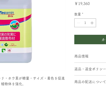
価
￥19,360
格
数量
*
カ
商品情報
Tecamin Brix (
返品・返金ポリシ
（味の素株式会社の
品質向上を目的とし
カリ・ホウ素が糖量・サイズ・着色を促進
根菜類の糖量増加、
商品の配送につい
返品・返金ポリシー
、植物体を強化。
れた効果を発揮しま
当サイトでご購入い
をバランス良く配合
商品の配送について
す場合に限り、返品
します。
当サイトでは、お客
1. 返品・返金対象
家庭園芸用複合肥料
め、以下の配送ポリ
商品到着後7日以
物にご使用いただけ
1. 配送地域