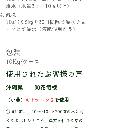
灌水（水量2ｔ／10ａ以上）
親株
10a当り5㎏を20日間隔で灌水チュ
ーブにて灌水（液肥混用が良）
​包装
10Kg/ケース
使用されたお客様の声
沖縄
県 知花竜様
（小菊）
キトサニン２
を使用
①消灯前に、10kg/10aを3000ℓの水に薄
めて灌水したところ、草丈が伸びて葉の