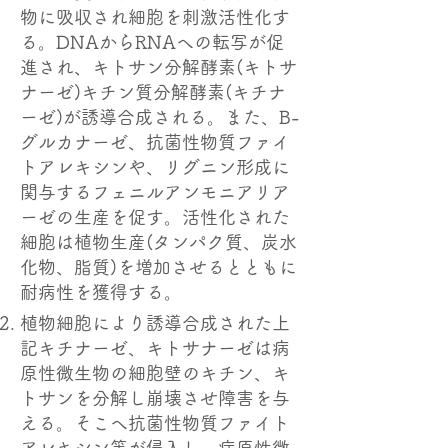
物に吸収され細胞を刺激活性化す
る。DNAからRNAへの転写が促
進され、キトサン分解酵素(キトサ
ナーゼ)キチン質分解酵素(キチナ
ーゼ)が誘導合成される。また、B-
グルカナーゼ、抗菌性物質ファイ
トアレキシンや、リグニン形成に
関与するフェニルアンモニアリア
ーゼの生産を促す。活性化された
細胞は植物生産(タンパク質、炭水
化物、脂質)を増加させるとともに
耐病性を獲得する。
植物細胞により誘導合成された上
記キチナーゼ、キトサナーゼは病
原性微生物の細胞壁のキチン、キ
トサンを分解し崩壊させ障害を与
える。そこへ抗菌性物質ファイト
アレキシン等が侵入し、病原性微