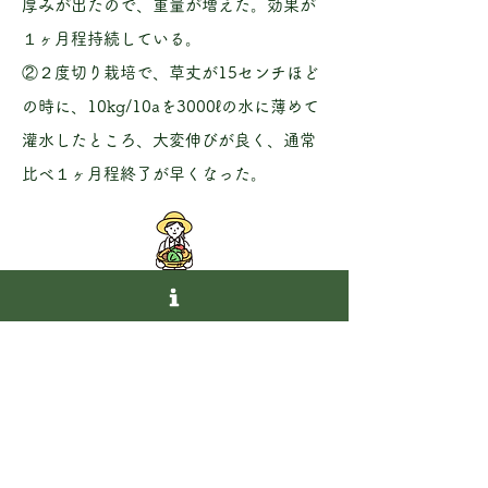
厚みが出たので、重量が増えた。効果が
１ヶ月程持続している。
②２度切り栽培で、草丈が15センチほど
の時に、10
kg/
10
aを3000ℓの水に薄めて
灌水したところ、大変伸びが良く、通常
比べ１ヶ月程終了が早くなった。
商品の使用法、実例、その他のトラ
ブル対応等について出来るだけお答
えします。
どんな事でも遠慮なくご連絡下さ
い。