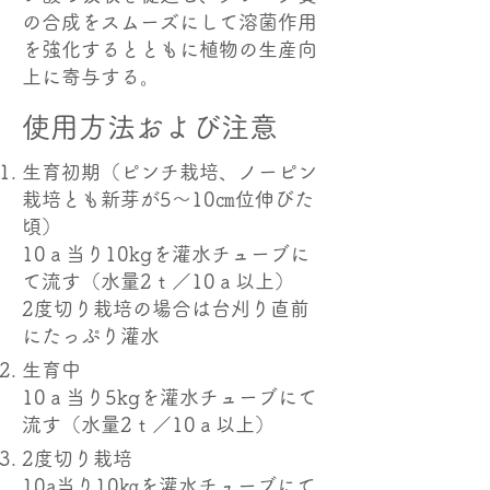
の合成をスムーズにして溶菌作用
を強化するとともに植物の生産向
上に寄与する。
使用方法および注意
生育初期（ピンチ栽培、ノーピン
栽培とも新芽が5～10㎝位伸びた
頃）
10ａ当り10kgを灌水チューブに
て流す（水量2ｔ／10ａ以上）
2度切り栽培の場合は台刈り直前
にたっぷり灌水
生育中
10ａ当り5kgを灌水チューブにて
流す（水量2ｔ／10ａ以上）
2度切り栽培
10a当り10㎏を灌水チューブにて